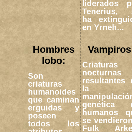
liderados p
Tenerius, 
ha extingui
en Yrneh...
Hombres
Vampiros
lobo:
Criaturas
nocturnas
Son
resultantes 
criaturas
la
humanoides
manipulació
que caminan
genética 
erguidas y
humanos q
poseen
se vendieron
todos los
Fulk Arke
atributos