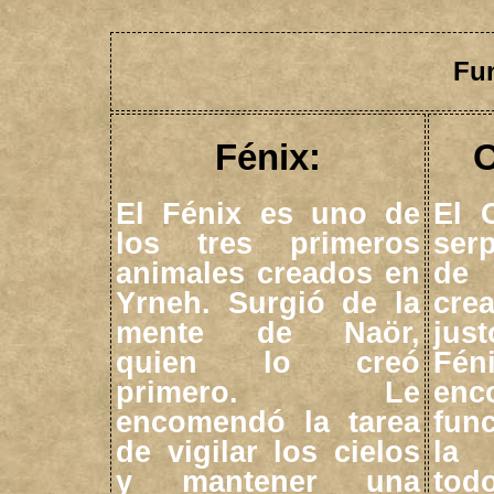
Fu
Fénix:
O
El Fénix es uno de
El 
los tres primeros
ser
animales creados en
de 
Yrneh. Surgió de la
cre
mente de Naör,
jus
quien lo creó
F
primero. Le
en
encomendó la tarea
fun
de vigilar los cielos
la 
y mantener una
tod