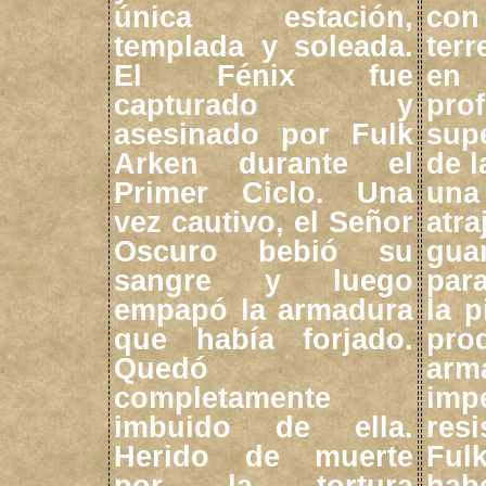
única estación,
co
templada y soleada.
ter
El Fénix fue
e
capturado y
pro
asesinado por Fulk
supe
Arken durante el
de l
Primer Ciclo. Una
una 
vez cautivo, el Señor
atr
Oscuro bebió su
guar
sangre y luego
para
empapó la armadura
la p
que había forjado.
pr
Quedó
ar
completamente
im
imbuido de ella.
resi
Herido de muerte
Ful
por la tortura
hab