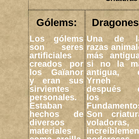
Gólems:
Dragones
Los gólems
Una de l
son seres
razas animal
artificiales
más antigua
creados por
si no la m
los Gaïanor
antigua, 
y eran sus
Yrneh
sirvientes
después 
personales.
los
Estaban
Fundamento
hechos de
Son criatur
diversos
voladoras,
materiales
increíblemen