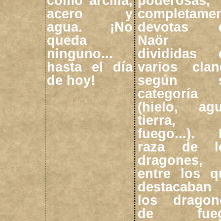
como arcilla,
poderosas,
acero y
completame
agua. ¡No
devotas 
queda
Naör 
ninguno...
divididas 
hasta el día
varios clan
de hoy!
según 
categoría
(hielo, agu
tierra,
fuego...). 
raza de l
dragones,
entre los q
destacaban
los dragon
de fue