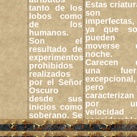
Estas criatu
tanto de los
son
lobos como
imperfectas,
de los
ya que so
humanos.
pueden
Son el
moverse 
resultado de
noche.
experimentos
Carecen 
prohibidos
una fuer
realizados
excepcional,
por el Señor
pero s
Oscuro
caracterizan
desde sus
por un
inicios como
velocidad
soberano. Se
considerable
utilizaban
lo que l
para actuar
permite llev