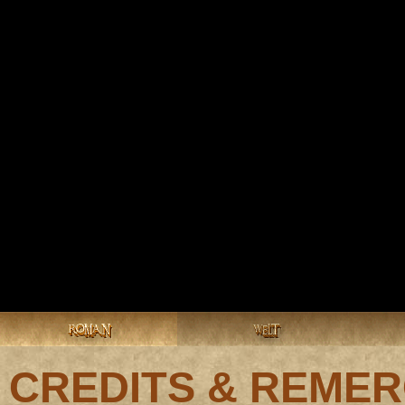
ROMAN
WELT
CREDITS & REME