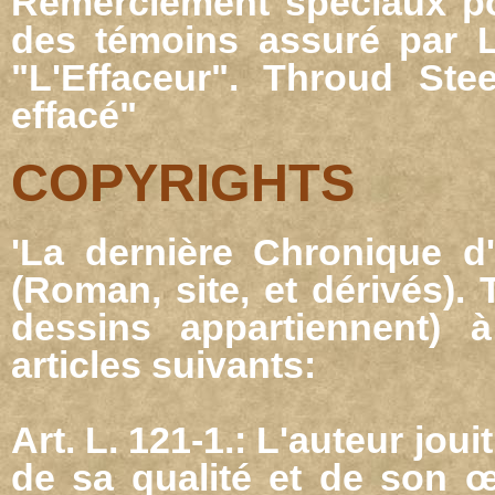
Remerciement spéciaux po
des témoins assuré par 
"L'Effaceur".
Throud Ste
effacé"
COPYRIGHTS
'La dernière Chronique d'
(Roman, site, et dérivés).
dessins appartiennent) 
articles suivants:
Art. L. 121-1.: L'auteur jou
de sa qualité et de son œ