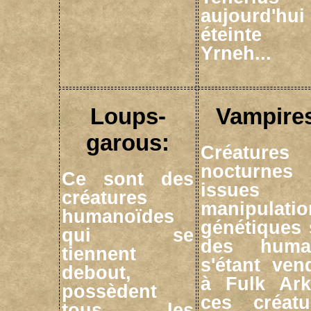
aujourd'hui
éteinte
Yrneh...
Loups-
Vampire
garous:
Créatures
nocturnes
Ce sont des
issues 
créatures
manipulatio
humanoïdes
génétiques 
qui se
des huma
tiennent
s'étant ven
debout,
à Fulk Ark
possèdent
ces créatu
tous les