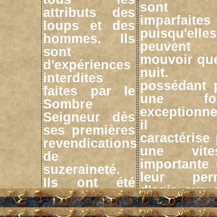
sont
attributs des
imparfaites
loups et des
puisqu'elle
hommes. Ils
peuvent
sont
mouvoir que
d'expériences
nuit. 
interdites
possédant 
faites par le
une for
Sombre
exceptionne
Seigneur dès
il 
ses premières
caractérise
revendications
une vite
de
importante 
suzeraineté.
leur per
Ils ont été
d'agir sur 
utilisés afin
missions
d'agir en toute
extrêmemen