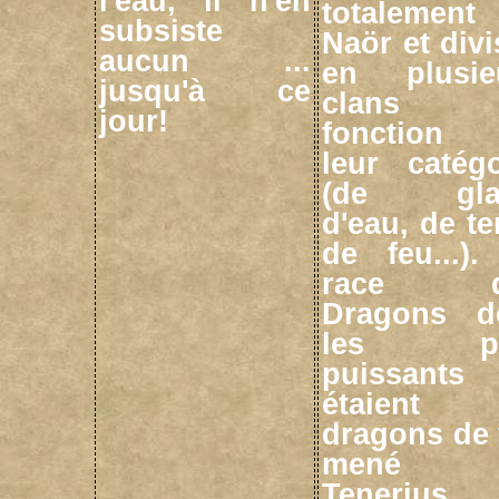
l'eau, il n'en
totalemen
subsiste
Naör et div
aucun ...
en plusie
jusqu'à ce
clans 
jour!
fonction
leur catégo
(de gla
d'eau, de te
de feu...).
race d
Dragons d
les pl
puissants
étaient 
dragons de 
mené p
Tenerius 