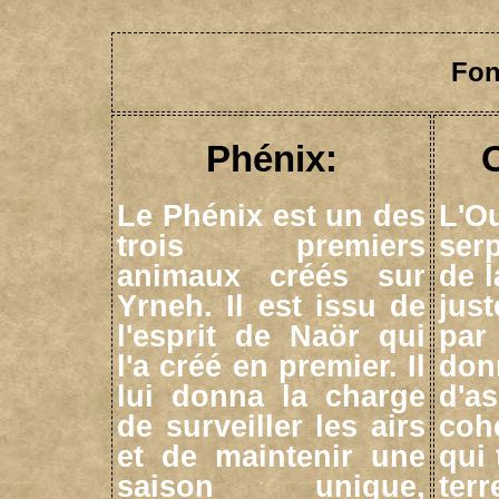
Fon
Phénix:
Le Phénix est un des
L'O
trois premiers
ser
animaux créés sur
de l
Yrneh. Il est issu de
just
l'esprit de Naör qui
par 
l'a créé en premier. Il
do
lui donna la charge
d'
de surveiller les airs
coh
et de maintenir une
qui 
saison unique,
terr