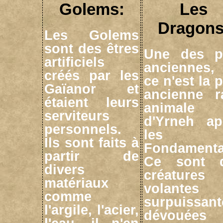
Golems:
Les
Dragons
Les Golems
sont des êtres
Une des p
artificiels
anciennes,
créés par les
ce n'est la 
Gaïanor et
ancienne r
étaient leurs
animale
serviteurs
d'Yrneh ap
personnels.
les
Ils sont faits à
Fondamenta
partir de
Ce sont 
divers
créatures
matériaux
volantes
comme
surpuissant
l'argile, l'acier,
dévouées