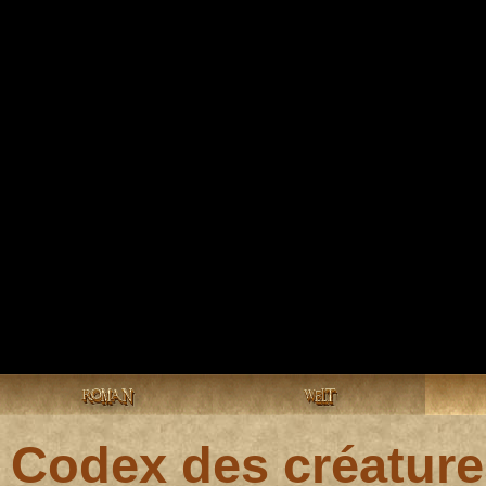
ROMAN
WELT
Codex des créature