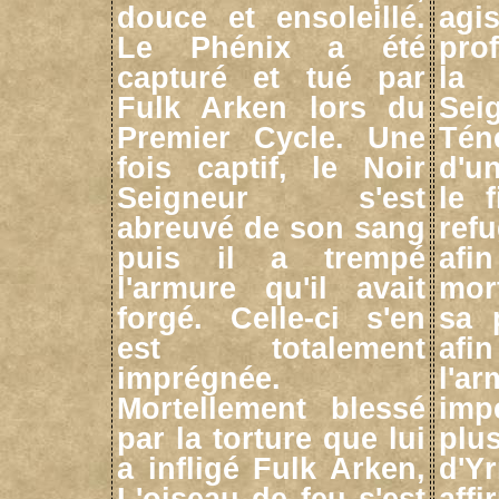
douce et ensoleillé.
agis
Le Phénix a été
pro
capturé et tué par
la
Fulk Arken lors du
Se
Premier Cycle. Une
Tén
fois captif, le Noir
d'u
Seigneur s'est
le 
abreuvé de son sang
ref
puis il a trempé
afi
l'armure qu'il avait
mor
forgé. Celle-ci s'en
sa p
est totalement
afi
imprégnée.
l'a
Mortellement blessé
imp
par la torture que lui
pl
a infligé Fulk Arken,
d'Y
L'oiseau de feu s'est
affi