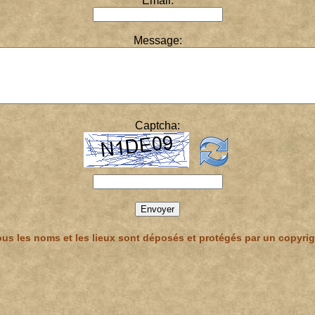
Email:
Message:
Captcha:
us les noms et les lieux sont déposés et protégés par un copyrig