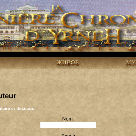
ЖИВОЕ
МУ
uteur
laire ci-dessous.
Nom: