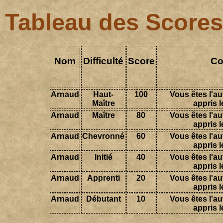
Tableau des Scores
Nom
Difficulté
Score
Co
Arnaud
Haut-
100
Vous êtes l'au
Maître
appris l
Arnaud
Maître
80
Vous êtes l'au
appris l
Arnaud
Chevronné
60
Vous êtes l'au
appris l
Arnaud
Initié
40
Vous êtes l'au
appris l
Arnaud
Apprenti
20
Vous êtes l'au
appris l
Arnaud
Débutant
10
Vous êtes l'au
appris l