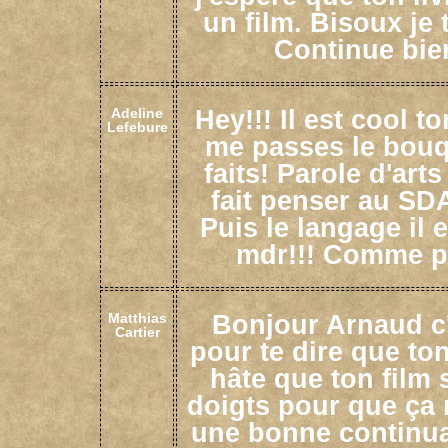
un film. Bisoux je 
Continue bien
Hey!!! Il est cool t
Adeline
Lefebure
me passes le bouq
faits! Parole d'art
fait penser au SDA 
Puis le langage il
mdr!!! Comme pr
Bonjour Arnaud c'
Matthias
Cartier
pour te dire que ton 
hâte que ton film 
doigts pour que ça 
une bonne continuat