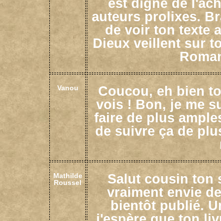
est digne de l'ac
auteurs prolixes. B
de voir ton texte 
Dieux veillent sur t
Romanc
Coucou, eh bien to
Vanou
vois ! Bon, je me s
faire de plus ample
de suivre ça de plu
Salut cousin ton s
Mathilde
Roussel
vraiment envie de 
bientôt publié. 
j'espère que ton li