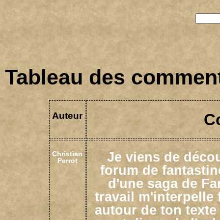
Tableau des comment
Auteur
C
Je viens de décou
Christian
Perrot
forum de fantasti
d'une saga de Fan
travail m'interpell
autour de ton texte 